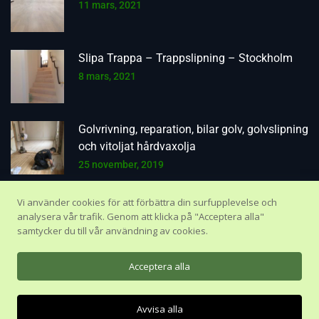
11 mars, 2021
Slipa Trappa – Trappslipning – Stockholm
8 mars, 2021
Golvrivning, reparation, bilar golv, golvslipning
och vitoljat hårdvaxolja
25 november, 2019
Vi använder cookies för att förbättra din surfupplevelse och
analysera vår trafik. Genom att klicka på "Acceptera alla"
samtycker du till vår användning av cookies.
Acceptera alla
©
2026 . AD Inredning AB. Alla rättigheter förbehållna.
Webbproduktion av
Web 7
.
Chatta med oss
Avvisa alla