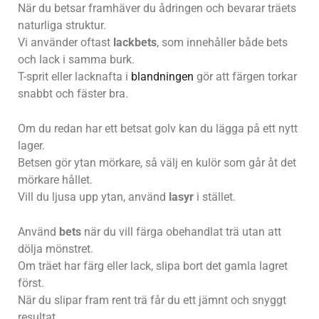
När du betsar framhäver du ådringen och bevarar träets
naturliga struktur.
Vi använder oftast
lackbets
, som innehåller både bets
och lack i samma burk.
T-sprit eller lacknafta i
blandningen
gör att färgen torkar
snabbt och fäster bra.
Om du redan har ett betsat golv kan du lägga på ett nytt
lager.
Betsen gör ytan mörkare, så välj en kulör som går åt det
mörkare hållet.
Vill du ljusa upp ytan, använd
lasyr
i stället.
Använd
bets
när du vill färga obehandlat trä utan att
dölja mönstret.
Om träet har färg eller lack, slipa bort det gamla lagret
först.
När du slipar fram rent trä får du ett jämnt och snyggt
resultat.