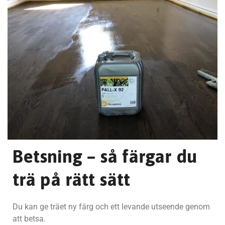
Betsning – så färgar du
trä på rätt sätt
Du kan ge träet ny färg och ett levande utseende genom
att betsa.