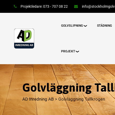
Projektledare: 073 - 707 08 22
info@stockholmgolvs
GOLVSLIPNING
STÄDNING
PROJEKT
Golvläggning Tal
AD Inredning AB
>
Golvläggning Tallkrogen