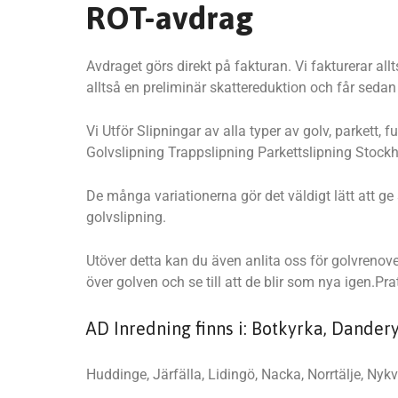
ROT-avdrag
Avdraget görs direkt på fakturan. Vi fakturerar al
alltså en preliminär skattereduktion och får seda
Vi Utför Slipningar av alla typer av golv, parkett
Golvslipning Trappslipning Parkettslipning Stock
De många variationerna gör det väldigt lätt att g
golvslipning.
Utöver detta kan du även anlita oss för golvrenove
över golven och se till att de blir som nya igen.
AD Inredning finns i: Botkyrka, Dander
Huddinge, Järfälla, Lidingö, Nacka, Norrtälje, Nykv