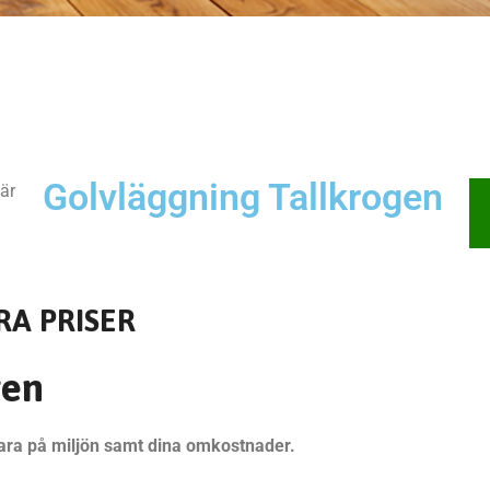
Golvläggning Tallkrogen
när
RA PRISER
gen
 spara på miljön samt dina omkostnader.