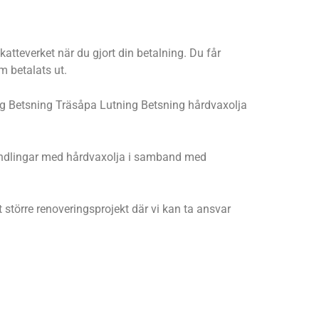
atteverket när du gjort din betalning. Du får
m betalats ut.
kning Betsning Träsåpa Lutning Betsning hårdvaxolja
ehandlingar med hårdvaxolja i samband med
t större renoveringsprojekt där vi kan ta ansvar