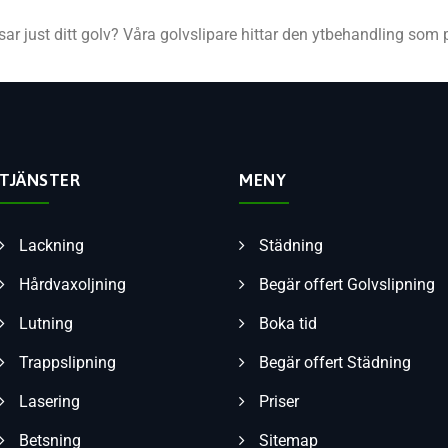
ssar just ditt golv? Våra golvslipare hittar den ytbehandling som 
TJÄNSTER
MENY
Lackning
Städning
Hårdvaxoljning
Begär offert Golvslipning
Lutning
Boka tid
Trappslipning
Begär offert Städning
Lasering
Priser
Betsning
Sitemap