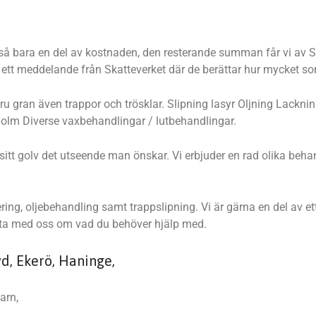
ltså bara en del av kostnaden, den resterande summan får vi av Sk
n ett meddelande från Skatteverket där de berättar hur mycket so
, furu gran även trappor och trösklar. Slipning lasyr Oljning Lac
holm Diverse vaxbehandlingar / lutbehandlingar.
e sitt golv det utseende man önskar. Vi erbjuder en rad olika b
ring, oljebehandling samt trappslipning. Vi är gärna en del av et
Prata med oss om vad du behöver hjälp med.
yd, Ekerö, Haninge,
arn,