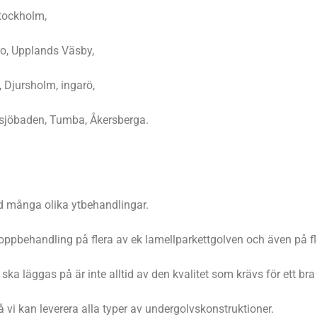
tockholm,
ro, Upplands Väsby,
 Djursholm, ingarö,
tsjöbaden, Tumba, Åkersberga.
ed många olika ytbehandlingar.
oppbehandling på flera av ek lamellparkettgolven och även på fl
ka läggas på är inte alltid av den kvalitet som krävs för ett bra 
 vi kan leverera alla typer av undergolvskonstruktioner.