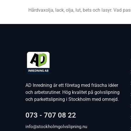
Hårdvaxolja, lack, olja, lut, bets och lasyr. Vad pa
AD Inredning är ett företag med fräscha idéer
och arbetsrutiner. Hög kvalitet på golvslipning
och parkettslipning i Stockholm med omnejd.
073 - 707 08 22
info@stockholmgolvslipning.nu