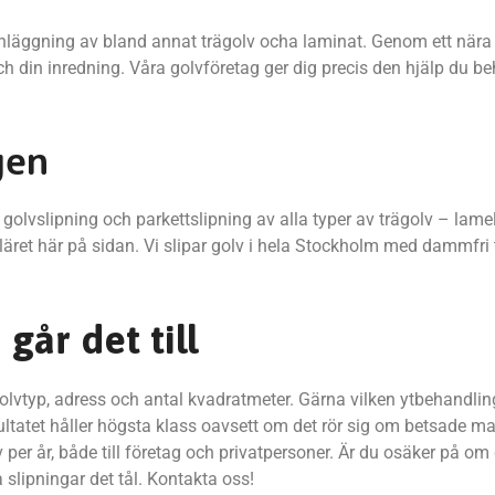
ter inläggning av bland annat trägolv ocha laminat. Genom ett nä
och din inredning. Våra golvföretag ger dig precis den hjälp du b
gen
olvslipning och parkettslipning av alla typer av trägolv – lamel
äret här på sidan. Vi slipar golv i hela Stockholm med dammfri
går det till
golvtyp, adress och antal kvadratmeter. Gärna vilken ytbehandlin
esultatet håller högsta klass oavsett om det rör sig om betsade m
per år, både till företag och privatpersoner. Är du osäker på om di
 slipningar det tål. Kontakta oss!