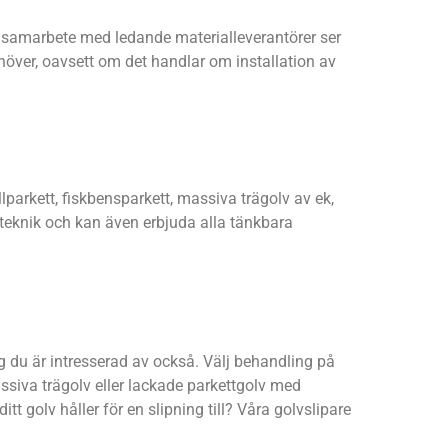
ra samarbete med ledande materialleverantörer ser
ehöver, oavsett om det handlar om installation av
lparkett, fiskbensparkett, massiva trägolv av ek,
 teknik och kan även erbjuda alla tänkbara
g du är intresserad av också. Välj behandling på
assiva trägolv eller lackade parkettgolv med
tt golv håller för en slipning till? Våra golvslipare