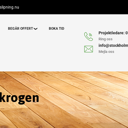
lipning.nu
BEGÄR OFFERT
BOKA TID
Projektledare: 0
Ring oss
info@stockholm
Mejla oss
lkrogen