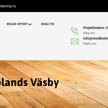
lipning.nu
BEGÄR OFFERT
BOKA TID
Projektledare: 0
Ring oss
info@stockholm
Mejla oss
lands Väsby
y