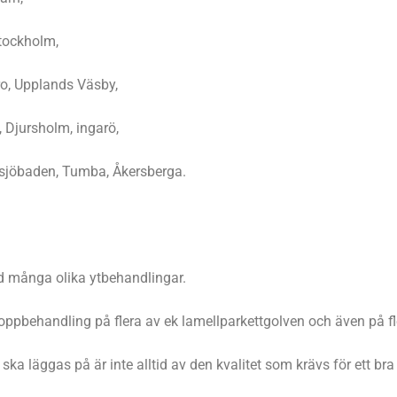
tockholm,
ro, Upplands Väsby,
 Djursholm, ingarö,
tsjöbaden, Tumba, Åkersberga.
ed många olika ytbehandlingar.
oppbehandling på flera av ek lamellparkettgolven och även på fl
ka läggas på är inte alltid av den kvalitet som krävs för ett bra 