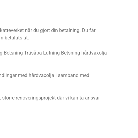
atteverket när du gjort din betalning. Du får
m betalats ut.
kning Betsning Träsåpa Lutning Betsning hårdvaxolja
ehandlingar med hårdvaxolja i samband med
t större renoveringsprojekt där vi kan ta ansvar