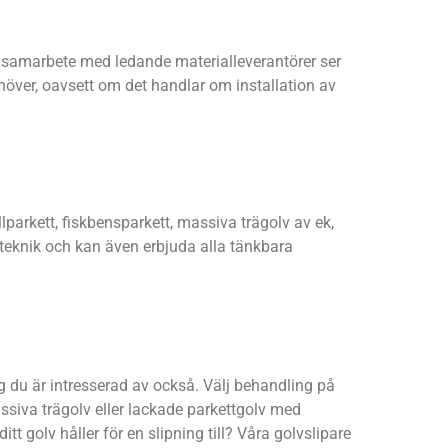
ra samarbete med ledande materialleverantörer ser
ehöver, oavsett om det handlar om installation av
lparkett, fiskbensparkett, massiva trägolv av ek,
 teknik och kan även erbjuda alla tänkbara
g du är intresserad av också. Välj behandling på
assiva trägolv eller lackade parkettgolv med
tt golv håller för en slipning till? Våra golvslipare