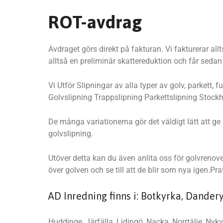
ROT-avdrag
Avdraget görs direkt på fakturan. Vi fakturerar al
alltså en preliminär skattereduktion och får seda
Vi Utför Slipningar av alla typer av golv, parkett
Golvslipning Trappslipning Parkettslipning Stock
De många variationerna gör det väldigt lätt att g
golvslipning.
Utöver detta kan du även anlita oss för golvrenove
över golven och se till att de blir som nya igen.
AD Inredning finns i: Botkyrka, Dander
Huddinge, Järfälla, Lidingö, Nacka, Norrtälje, Nykv