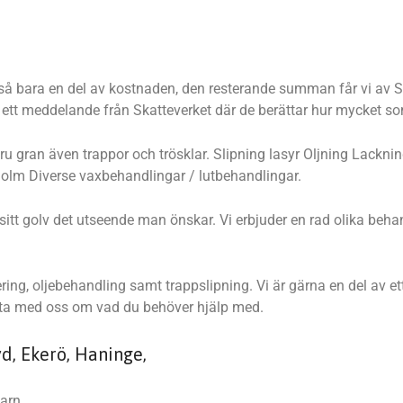
ltså bara en del av kostnaden, den resterande summan får vi av Sk
n ett meddelande från Skatteverket där de berättar hur mycket so
, furu gran även trappor och trösklar. Slipning lasyr Oljning Lac
holm Diverse vaxbehandlingar / lutbehandlingar.
e sitt golv det utseende man önskar. Vi erbjuder en rad olika b
ring, oljebehandling samt trappslipning. Vi är gärna en del av et
Prata med oss om vad du behöver hjälp med.
yd, Ekerö, Haninge,
arn,