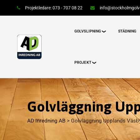
Projektledare: 073 - 707 08 22
info@stockholmgolvs
GOLVSLIPNING
STÄDNING
PROJEKT
Golvläggning Upp
AD Inredning AB
>
Golvläggning Upplands Väsb