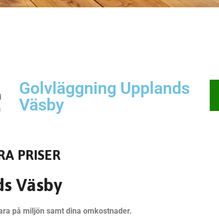
Golvläggning Upplands
d
Väsby
a
RA PRISER
ds Väsby
 spara på miljön samt dina omkostnader.