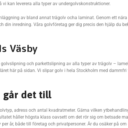
 vi kan leverera alla typer av undergolvskonstruktioner.
ter inläggning av bland annat trägolv ocha laminat. Genom ett nä
och din inredning. Våra golvföretag ger dig precis den hjälp du b
ds Väsby
olvslipning och parkettslipning av alla typer av trägolv – lamel
äret här på sidan. Vi slipar golv i hela Stockholm med dammfri
går det till
golvtyp, adress och antal kvadratmeter. Gärna vilken ytbehandlin
esultatet håller högsta klass oavsett om det rör sig om betsade m
per år, både till företag och privatpersoner. Är du osäker på om di