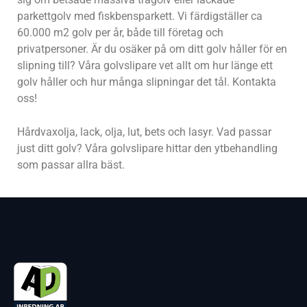
parkettgolv med fiskbensparkett. Vi färdigställer ca
60.000 m2 golv per år, både till företag och
privatpersoner. Är du osäker på om ditt golv håller för en
slipning till? Våra golvslipare vet allt om hur länge ett
golv håller och hur många slipningar det tål. Kontakta
oss!
Hårdvaxolja, lack, olja, lut, bets och lasyr. Vad passar
just ditt golv? Våra golvslipare hittar den ytbehandling
som passar allra bäst.