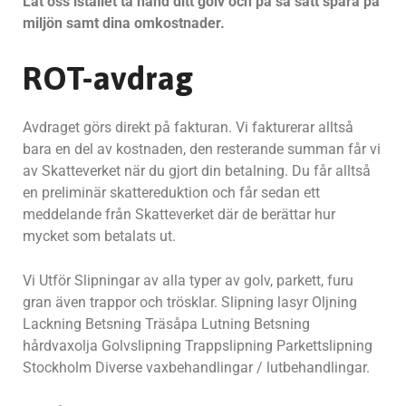
Låt oss istället ta hand ditt golv och på så sätt spara på
miljön samt dina omkostnader.
ROT-avdrag
Avdraget görs direkt på fakturan. Vi fakturerar alltså
bara en del av kostnaden, den resterande summan får vi
av Skatteverket när du gjort din betalning. Du får alltså
en preliminär skattereduktion och får sedan ett
meddelande från Skatteverket där de berättar hur
mycket som betalats ut.
Vi Utför Slipningar av alla typer av golv, parkett, furu
gran även trappor och trösklar. Slipning lasyr Oljning
Lackning Betsning Träsåpa Lutning Betsning
hårdvaxolja Golvslipning Trappslipning Parkettslipning
Stockholm Diverse vaxbehandlingar / lutbehandlingar.