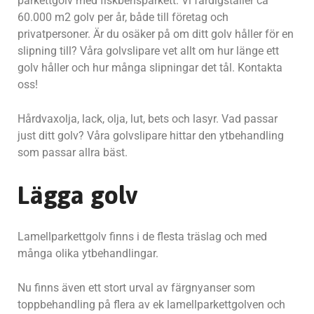
parkettgolv med fiskbensparkett. Vi färdigställer ca
60.000 m2 golv per år, både till företag och
privatpersoner. Är du osäker på om ditt golv håller för en
slipning till? Våra golvslipare vet allt om hur länge ett
golv håller och hur många slipningar det tål. Kontakta
oss!
Hårdvaxolja, lack, olja, lut, bets och lasyr. Vad passar
just ditt golv? Våra golvslipare hittar den ytbehandling
som passar allra bäst.
Lägga golv
Lamellparkettgolv finns i de flesta träslag och med
många olika ytbehandlingar.
Nu finns även ett stort urval av färgnyanser som
toppbehandling på flera av ek lamellparkettgolven och