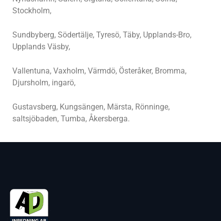
Stockholm,
Sundbyberg, Södertälje, Tyresö, Täby, Upplands-Bro,
Upplands Väsby,
Vallentuna, Vaxholm, Värmdö, Österåker, Bromma,
Djursholm, ingarö,
Gustavsberg, Kungsängen, Märsta, Rönninge,
saltsjöbaden, Tumba, Åkersberga.