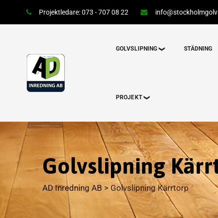
Projektledare: 073 - 707 08 22
info@stockholmgolvs
GOLVSLIPNING
STÄDNING
PROJEKT
Golvslipning Kärr
AD Inredning AB
>
Golvslipning Kärrtorp