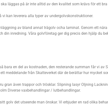
ka läggas på är inte alltid av den kvalitet som krävs för ett bra 
 vi kan leverera alla typer av undergolvskonstruktioner.
ter inläggning av bland annat trägolv ocha laminat. Genom ett nä
och din inredning. Våra golvföretag ger dig precis den hjälp du b
ltså bara en del av kostnaden, den resterande summan får vi av Sk
n ett meddelande från Skatteverket där de berättar hur mycket so
, furu gran även trappor och trösklar. Slipning lasyr Oljning Lac
holm Diverse vaxbehandlingar / lutbehandlingar.
e sitt golv det utseende man önskar. Vi erbjuder en rad olika b