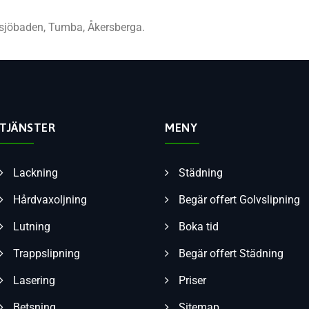
tsjöbaden, Tumba, Åkersberga.
TJÄNSTER
MENY
Lackning
Städning
Hårdvaxoljning
Begär offert Golvslipning
Lutning
Boka tid
Trappslipning
Begär offert Städning
Lasering
Priser
Betsning
Sitemap