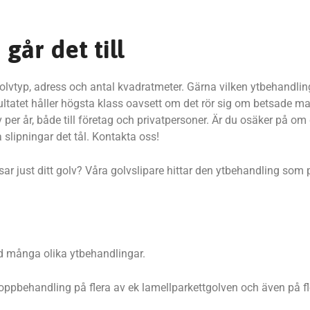
går det till
golvtyp, adress och antal kvadratmeter. Gärna vilken ytbehandlin
esultatet håller högsta klass oavsett om det rör sig om betsade m
per år, både till företag och privatpersoner. Är du osäker på om di
 slipningar det tål. Kontakta oss!
ssar just ditt golv? Våra golvslipare hittar den ytbehandling som 
ed många olika ytbehandlingar.
oppbehandling på flera av ek lamellparkettgolven och även på fl