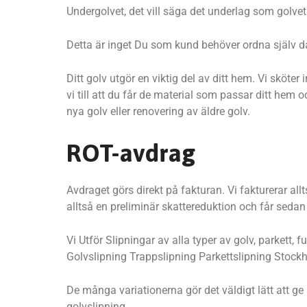
Undergolvet, det vill säga det underlag som golvet s
Detta är inget Du som kund behöver ordna själv då
Ditt golv utgör en viktig del av ditt hem. Vi skö
vi till att du får de material som passar ditt hem 
nya golv eller renovering av äldre golv.
ROT-avdrag
Avdraget görs direkt på fakturan. Vi fakturerar al
alltså en preliminär skattereduktion och får seda
Vi Utför Slipningar av alla typer av golv, parkett
Golvslipning Trappslipning Parkettslipning Stock
De många variationerna gör det väldigt lätt att g
golvslipning.