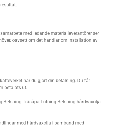
resultat.
ra samarbete med ledande materialleverantörer ser
ehöver, oavsett om det handlar om installation av
atteverket när du gjort din betalning. Du får
m betalats ut.
kning Betsning Träsåpa Lutning Betsning hårdvaxolja
ehandlingar med hårdvaxolja i samband med