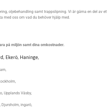
ring, oljebehandling samt trappslipning. Vi är gärna en del av et
Prata med oss om vad du behöver hjälp med.
 spara på miljön samt dina omkostnader.
yd, Ekerö, Haninge,
arn,
tockholm,
ro, Upplands Väsby,
 Djursholm, ingarö,