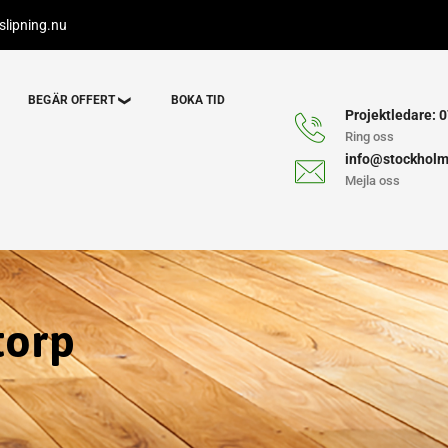
lipning.nu
BEGÄR OFFERT
BOKA TID
Projektledare: 0
Ring oss
info@stockholm
Mejla oss
torp