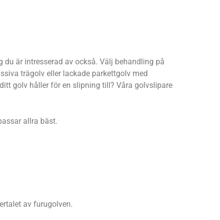
g du är intresserad av också. Välj behandling på
assiva trägolv eller lackade parkettgolv med
tt golv håller för en slipning till? Våra golvslipare
passar allra bäst.
ertalet av furugolven.