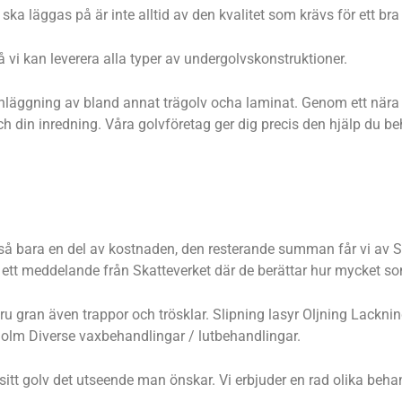
ka läggas på är inte alltid av den kvalitet som krävs för ett bra 
 vi kan leverera alla typer av undergolvskonstruktioner.
ter inläggning av bland annat trägolv ocha laminat. Genom ett nä
och din inredning. Våra golvföretag ger dig precis den hjälp du b
ltså bara en del av kostnaden, den resterande summan får vi av Sk
n ett meddelande från Skatteverket där de berättar hur mycket so
, furu gran även trappor och trösklar. Slipning lasyr Oljning Lac
holm Diverse vaxbehandlingar / lutbehandlingar.
e sitt golv det utseende man önskar. Vi erbjuder en rad olika b