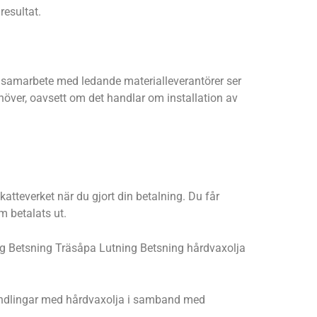
resultat.
ra samarbete med ledande materialleverantörer ser
ehöver, oavsett om det handlar om installation av
atteverket när du gjort din betalning. Du får
m betalats ut.
kning Betsning Träsåpa Lutning Betsning hårdvaxolja
ehandlingar med hårdvaxolja i samband med