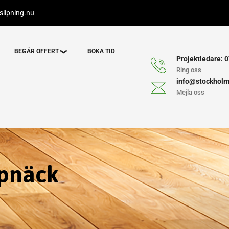
lipning.nu
BEGÄR OFFERT
BOKA TID
Projektledare: 0
Ring oss
info@stockholm
Mejla oss
rpnäck