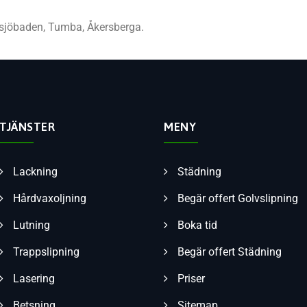
tsjöbaden, Tumba, Åkersberga.
TJÄNSTER
MENY
Lackning
Städning
Hårdvaxoljning
Begär offert Golvslipning
Lutning
Boka tid
Trappslipning
Begär offert Städning
Lasering
Priser
Betsning
Sitemap