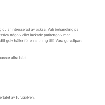
g du är intresserad av också. Välj behandling på
assiva trägolv eller lackade parkettgolv med
tt golv håller för en slipning till? Våra golvslipare
passar allra bäst.
ertalet av furugolven.