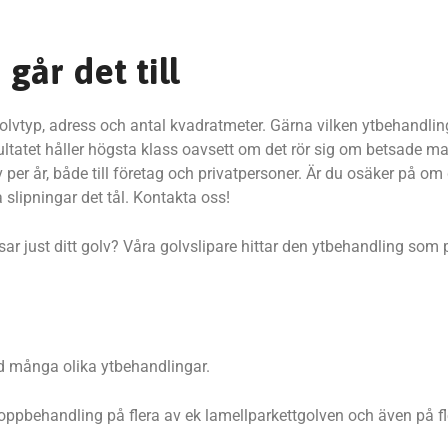
går det till
golvtyp, adress och antal kvadratmeter. Gärna vilken ytbehandlin
esultatet håller högsta klass oavsett om det rör sig om betsade m
per år, både till företag och privatpersoner. Är du osäker på om di
 slipningar det tål. Kontakta oss!
ssar just ditt golv? Våra golvslipare hittar den ytbehandling som 
ed många olika ytbehandlingar.
oppbehandling på flera av ek lamellparkettgolven och även på fl