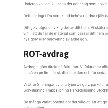
Undergolvet, det vill säga det underlag som golvet s
Detta är inget Du som kund behöver ordna själv då
Ditt golv utgör en viktig del av ditt hem. Vi skö
vi till att du får de material som passar ditt hem 
nya golv eller renovering av äldre golv.
ROT-avdrag
Avdraget görs direkt på fakturan. Vi fakturerar al
alltså en preliminär skattereduktion och får seda
Vi Utför Slipningar av alla typer av golv, parkett
Golvslipning Trappslipning Parkettslipning Stock
De många variationerna gör det väldigt lätt att g
golvslipning.