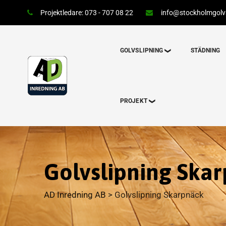
Projektledare: 073 - 707 08 22
info@stockholmgolvs
GOLVSLIPNING
STÄDNING
PROJEKT
Golvslipning Ska
AD Inredning AB
>
Golvslipning Skarpnäck