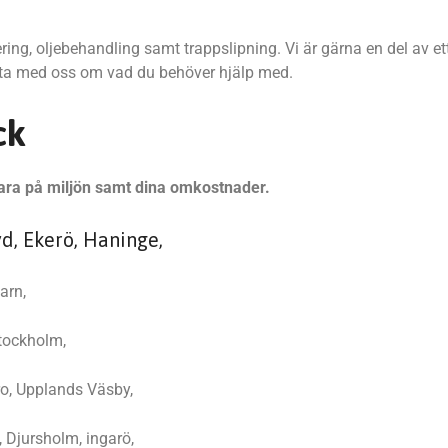
ring, oljebehandling samt trappslipning. Vi är gärna en del av et
Prata med oss om vad du behöver hjälp med.
ck
 spara på miljön samt dina omkostnader.
yd, Ekerö, Haninge,
arn,
tockholm,
ro, Upplands Väsby,
 Djursholm, ingarö,