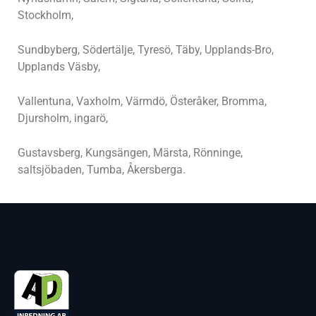
Stockholm,
Sundbyberg, Södertälje, Tyresö, Täby, Upplands-Bro,
Upplands Väsby,
Vallentuna, Vaxholm, Värmdö, Österåker, Bromma,
Djursholm, ingarö,
Gustavsberg, Kungsängen, Märsta, Rönninge,
saltsjöbaden, Tumba, Åkersberga.