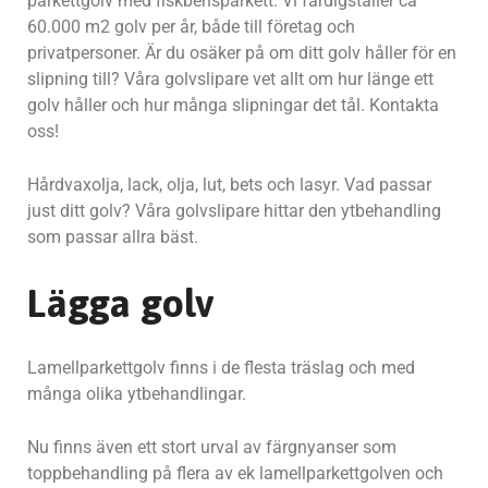
parkettgolv med fiskbensparkett. Vi färdigställer ca
60.000 m2 golv per år, både till företag och
privatpersoner. Är du osäker på om ditt golv håller för en
slipning till? Våra golvslipare vet allt om hur länge ett
golv håller och hur många slipningar det tål. Kontakta
oss!
Hårdvaxolja, lack, olja, lut, bets och lasyr. Vad passar
just ditt golv? Våra golvslipare hittar den ytbehandling
som passar allra bäst.
Lägga golv
Lamellparkettgolv finns i de flesta träslag och med
många olika ytbehandlingar.
Nu finns även ett stort urval av färgnyanser som
toppbehandling på flera av ek lamellparkettgolven och