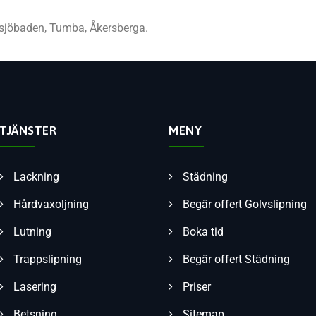
tsjöbaden, Tumba, Åkersberga.
TJÄNSTER
MENY
Lackning
Städning
Hårdvaxoljning
Begär offert Golvslipning
Lutning
Boka tid
Trappslipning
Begär offert Städning
Lasering
Priser
Betsning
Sitemap