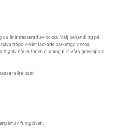
g du är intresserad av också. Välj behandling på
assiva trägolv eller lackade parkettgolv med
tt golv håller för en slipning till? Våra golvslipare
passar allra bäst.
ertalet av furugolven.