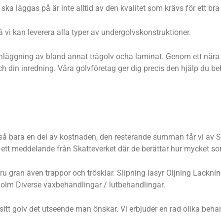
ka läggas på är inte alltid av den kvalitet som krävs för ett bra 
 vi kan leverera alla typer av undergolvskonstruktioner.
ter inläggning av bland annat trägolv ocha laminat. Genom ett nä
och din inredning. Våra golvföretag ger dig precis den hjälp du b
ltså bara en del av kostnaden, den resterande summan får vi av Sk
n ett meddelande från Skatteverket där de berättar hur mycket so
, furu gran även trappor och trösklar. Slipning lasyr Oljning Lac
holm Diverse vaxbehandlingar / lutbehandlingar.
e sitt golv det utseende man önskar. Vi erbjuder en rad olika b