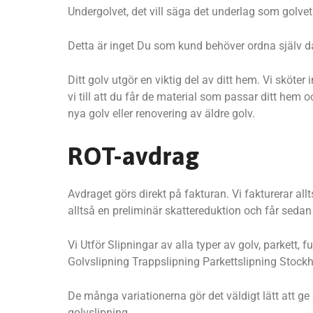
Undergolvet, det vill säga det underlag som golvet s
Detta är inget Du som kund behöver ordna själv då
Ditt golv utgör en viktig del av ditt hem. Vi skö
vi till att du får de material som passar ditt hem 
nya golv eller renovering av äldre golv.
ROT-avdrag
Avdraget görs direkt på fakturan. Vi fakturerar al
alltså en preliminär skattereduktion och får seda
Vi Utför Slipningar av alla typer av golv, parkett
Golvslipning Trappslipning Parkettslipning Stock
De många variationerna gör det väldigt lätt att g
golvslipning.