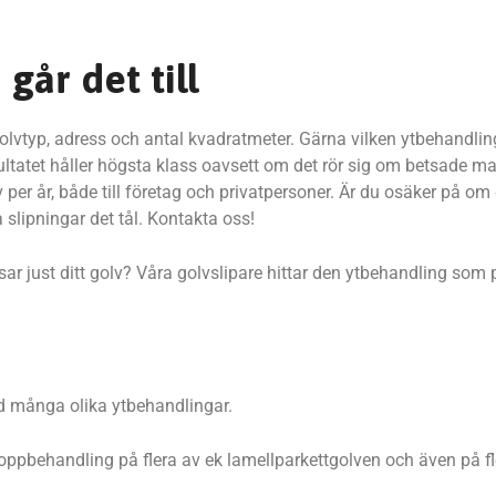
går det till
golvtyp, adress och antal kvadratmeter. Gärna vilken ytbehandlin
esultatet håller högsta klass oavsett om det rör sig om betsade m
per år, både till företag och privatpersoner. Är du osäker på om di
 slipningar det tål. Kontakta oss!
ssar just ditt golv? Våra golvslipare hittar den ytbehandling som 
ed många olika ytbehandlingar.
oppbehandling på flera av ek lamellparkettgolven och även på fl