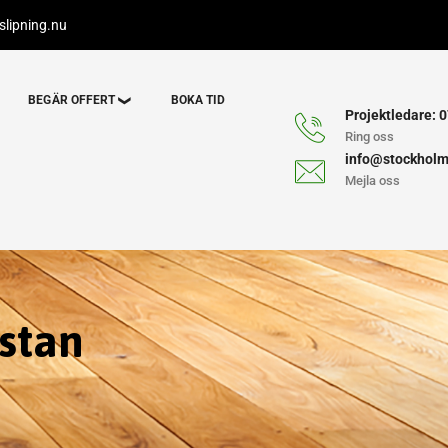
lipning.nu
BEGÄR OFFERT
BOKA TID
Projektledare: 0
Ring oss
info@stockholm
Mejla oss
stan