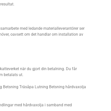
resultat.
ra samarbete med ledande materialleverantörer ser
ehöver, oavsett om det handlar om installation av
atteverket när du gjort din betalning. Du får
m betalats ut.
kning Betsning Träsåpa Lutning Betsning hårdvaxolja
ehandlingar med hårdvaxolja i samband med