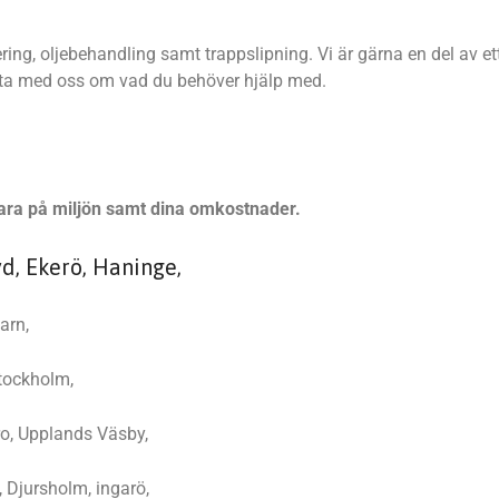
ring, oljebehandling samt trappslipning. Vi är gärna en del av et
Prata med oss om vad du behöver hjälp med.
n
 spara på miljön samt dina omkostnader.
yd, Ekerö, Haninge,
arn,
tockholm,
ro, Upplands Väsby,
 Djursholm, ingarö,