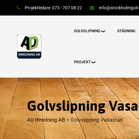
Projektledare: 073 - 707 08 22
info@stockholmgolvs
GOLVSLIPNING
STÄDNING
PROJEKT
Golvslipning Vasa
AD Inredning AB
>
Golvslipning Vasastan