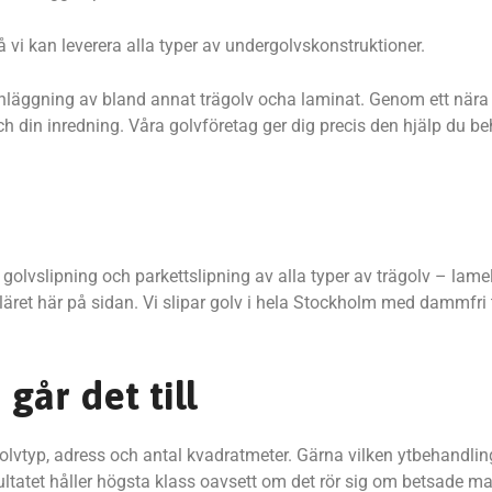
 vi kan leverera alla typer av undergolvskonstruktioner.
ter inläggning av bland annat trägolv ocha laminat. Genom ett nä
och din inredning. Våra golvföretag ger dig precis den hjälp du b
 golvslipning och parkettslipning av alla typer av trägolv – lamel
äret här på sidan. Vi slipar golv i hela Stockholm med dammfri
går det till
golvtyp, adress och antal kvadratmeter. Gärna vilken ytbehandlin
esultatet håller högsta klass oavsett om det rör sig om betsade m