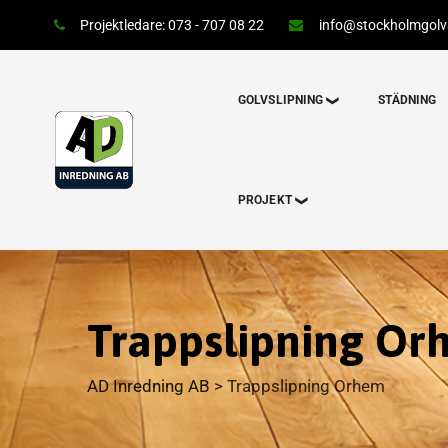
Projektledare: 073 - 707 08 22
info@stockholmgolvs
GOLVSLIPNING
STÄDNING
PROJEKT
Trappslipning O
AD Inredning AB
>
Trappslipning Orhem