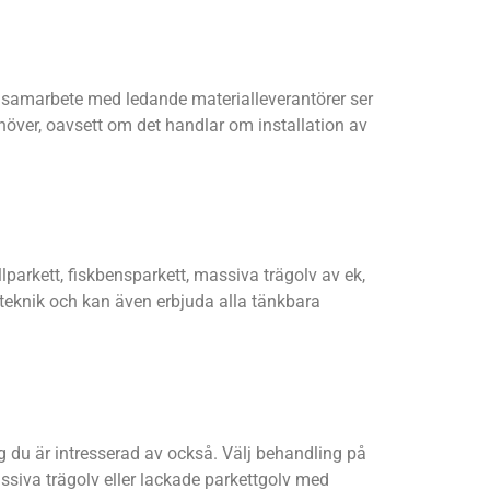
ra samarbete med ledande materialleverantörer ser
ehöver, oavsett om det handlar om installation av
lparkett, fiskbensparkett, massiva trägolv av ek,
 teknik och kan även erbjuda alla tänkbara
g du är intresserad av också. Välj behandling på
assiva trägolv eller lackade parkettgolv med