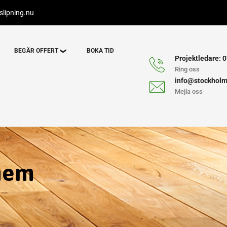
lipning.nu
BEGÄR OFFERT
BOKA TID
Projektledare: 0
Ring oss
info@stockholm
Mejla oss
rhem