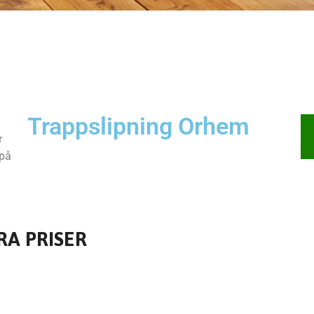
Trappslipning Orhem
r
 på
RA PRISER