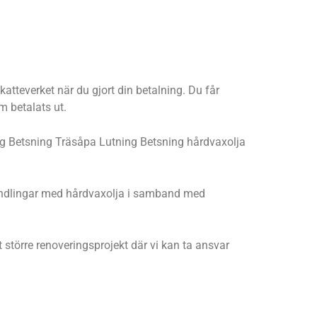
atteverket när du gjort din betalning. Du får
m betalats ut.
kning Betsning Träsåpa Lutning Betsning hårdvaxolja
ehandlingar med hårdvaxolja i samband med
t större renoveringsprojekt där vi kan ta ansvar