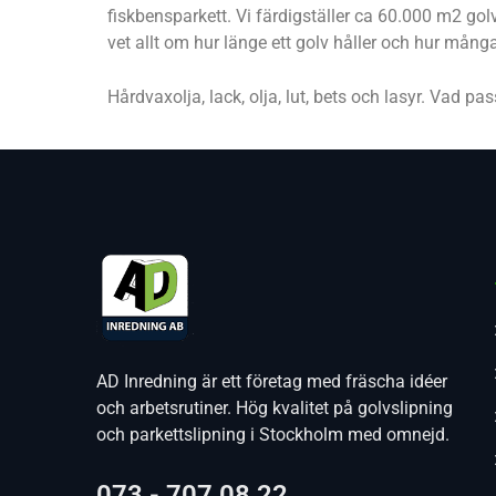
fiskbensparkett. Vi färdigställer ca 60.000 m2 golv 
vet allt om hur länge ett golv håller och hur många
Hårdvaxolja, lack, olja, lut, bets och lasyr. Vad pa
AD Inredning är ett företag med fräscha idéer
och arbetsrutiner. Hög kvalitet på golvslipning
och parkettslipning i Stockholm med omnejd.
073 - 707 08 22