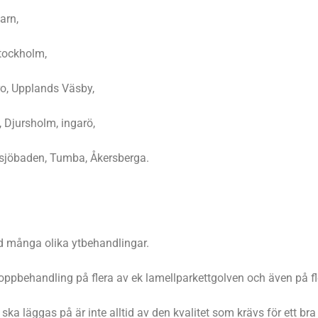
arn,
tockholm,
ro, Upplands Väsby,
 Djursholm, ingarö,
tsjöbaden, Tumba, Åkersberga.
ed många olika ytbehandlingar.
oppbehandling på flera av ek lamellparkettgolven och även på fl
ka läggas på är inte alltid av den kvalitet som krävs för ett bra 