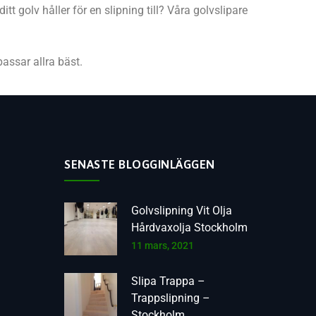
tt golv håller för en slipning till? Våra golvslipare
passar allra bäst.
SENASTE BLOGGINLÄGGEN
Golvslipning Vit Olja
Hårdvaxolja Stockholm
11 mars, 2021
Slipa Trappa –
Trappslipning –
Stockholm