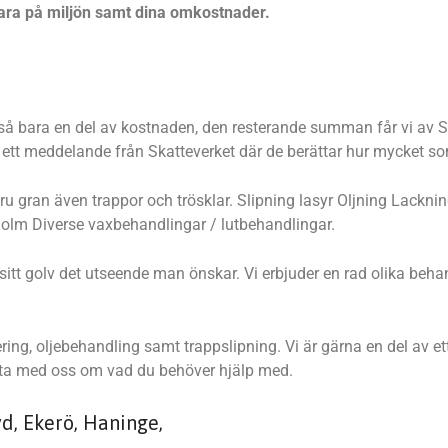
 spara på miljön samt dina omkostnader.
ltså bara en del av kostnaden, den resterande summan får vi av Sk
n ett meddelande från Skatteverket där de berättar hur mycket so
, furu gran även trappor och trösklar. Slipning lasyr Oljning Lac
holm Diverse vaxbehandlingar / lutbehandlingar.
e sitt golv det utseende man önskar. Vi erbjuder en rad olika b
ring, oljebehandling samt trappslipning. Vi är gärna en del av et
Prata med oss om vad du behöver hjälp med.
yd, Ekerö, Haninge,