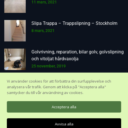
11 mars, 2021
Slipa Trappa – Trappslipning – Stockholm
8 mars, 2021
Golvrivning, reparation, bilar golv, golvslipning
och vitoljat hårdvaxolja
25 november, 2019
Vi använder cookies för att förbättra din surfupplevelse och
analysera vår trafik. Genom att klicka på "Acceptera alla"
samtycker du till vår användning av cookies.
Acceptera alla
©
2026 . AD Inredning AB. Alla rättigheter förbehållna.
Webbproduktion av
Web 7
.
Chatta med oss
Avvisa alla