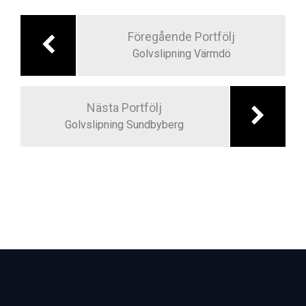
Inläggsnavigering
Föregående Portfölj
Golvslipning Värmdö
Nästa Portfölj
Golvslipning Sundbyberg