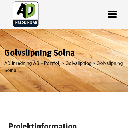
Skip
to
content
Golvslipning Solna
AD Inredning AB
>
Portfölj
>
Golvslipning
>
Golvslipning
Solna
Projektinformation