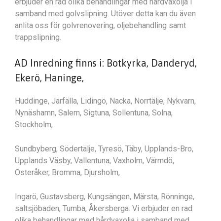
erbjuder en rad olika behandlingar med hårdvaxolja i
samband med golvslipning. Utöver detta kan du även
anlita oss för golvrenovering, oljebehandling samt
trappslipning.
AD Inredning finns i: Botkyrka, Danderyd,
Ekerö, Haninge,
Huddinge, Järfälla, Lidingö, Nacka, Norrtälje, Nykvarn,
Nynäshamn, Salem, Sigtuna, Sollentuna, Solna,
Stockholm,
Sundbyberg, Södertälje, Tyresö, Täby, Upplands-Bro,
Upplands Väsby, Vallentuna, Vaxholm, Värmdö,
Österåker, Bromma, Djursholm,
Ingarö, Gustavsberg, Kungsängen, Märsta, Rönninge,
saltsjöbaden, Tumba, Åkersberga. Vi erbjuder en rad
olika behandlingar med hårdvaxolja i samband med