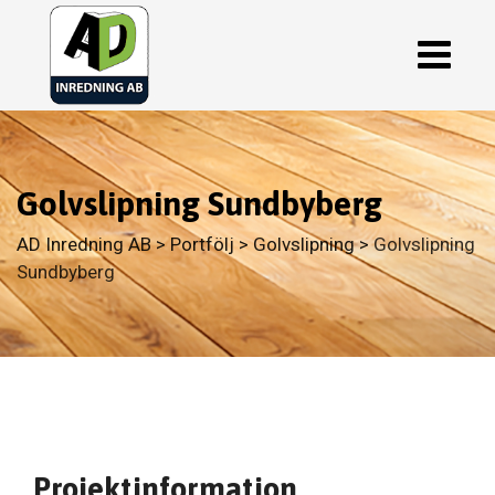
Skip
to
content
Golvslipning Sundbyberg
AD Inredning AB
>
Portfölj
>
Golvslipning
>
Golvslipning
Sundbyberg
Projektinformation