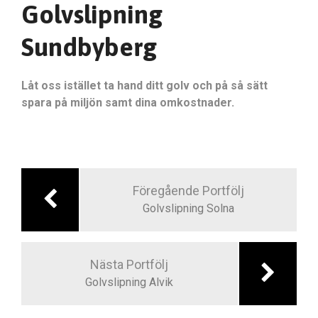
Golvslipning
Sundbyberg
Låt oss istället ta hand ditt golv och på så sätt
spara på miljön samt dina omkostnader.
Inläggsnavigering
Föregående Portfölj
Golvslipning Solna
Nästa Portfölj
Golvslipning Alvik