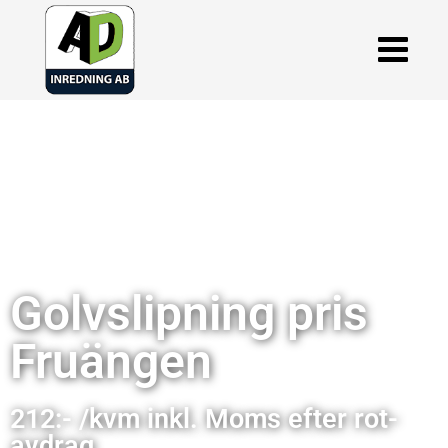
Golvslipning pris
Fruängen
212:- /kvm inkl. Moms efter rot-
avdrag