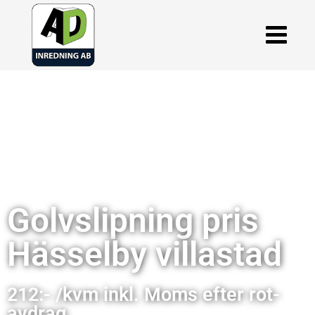
Golvslipning pris
Hässelby villastad
212:- /kvm inkl. Moms efter rot-
avdrag