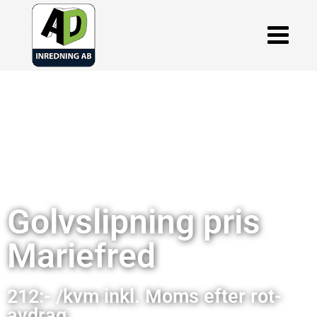
Golvslipning pris
Mariefred
212:- /kvm inkl. Moms efter rot-
avdrag