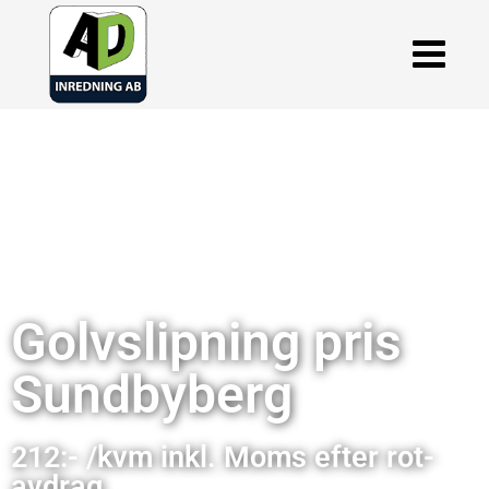
Golvslipning pris
Sundbyberg
212:- /kvm inkl. Moms efter rot-
avdrag