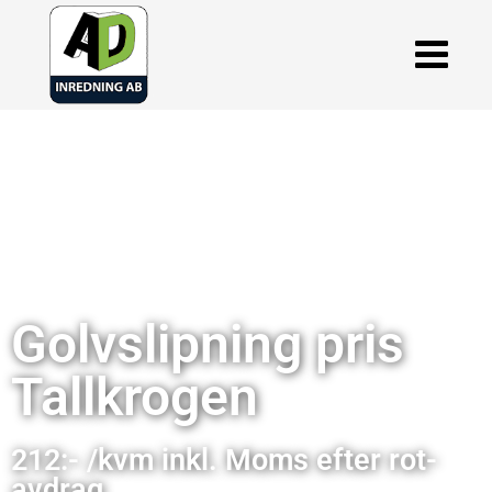
Golvslipning pris
Tallkrogen
212:- /kvm inkl. Moms efter rot-
avdrag