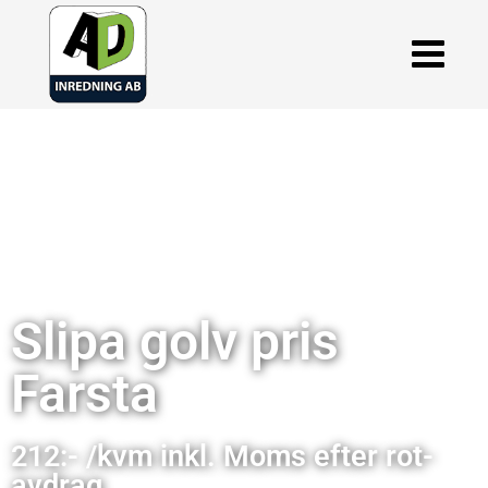
Slipa golv pris
Farsta
212:- /kvm inkl. Moms efter rot-
avdrag