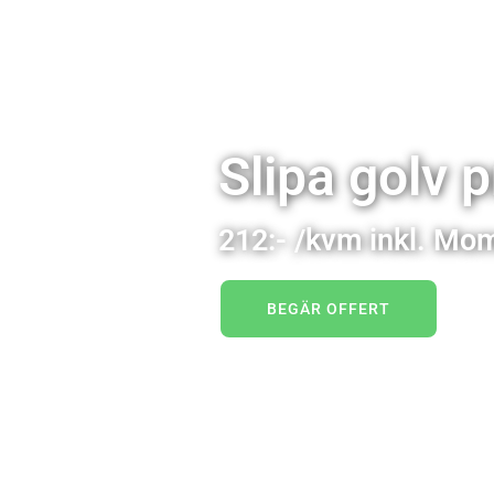
Slipa golv 
212:- /kvm inkl. Mom
BEGÄR OFFERT