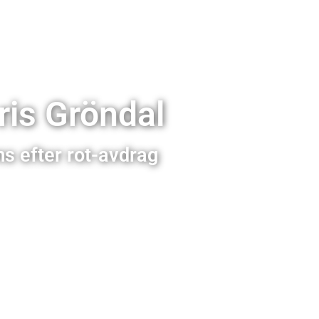
pris Gröndal
s efter rot-avdrag