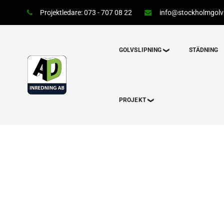
Projektledare: 073 - 707 08 22
info@stockholmgolvs
GOLVSLIPNING
STÄDNING
PROJEKT